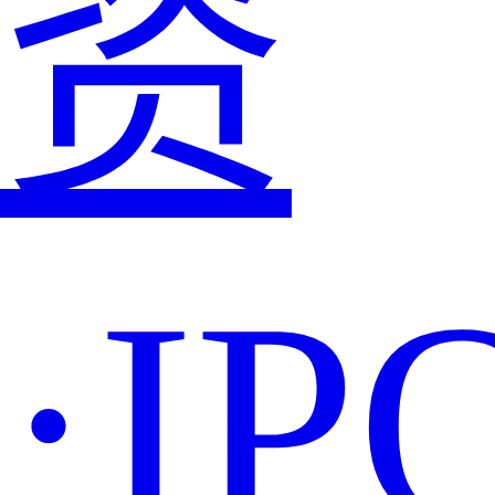
资
·IP