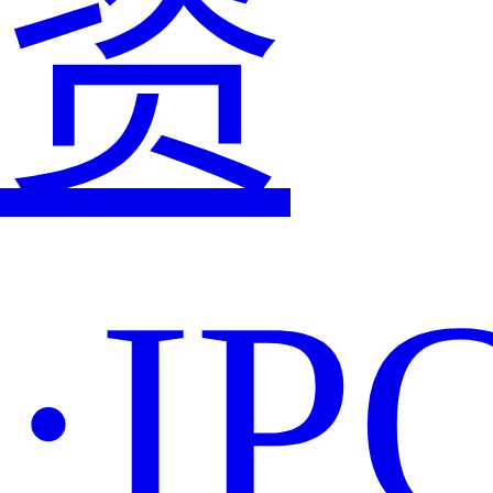
资
·IP