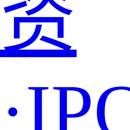
资
·IP