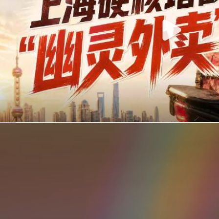
你在美团点的外卖是真门店吗？上海严查执照盗用，幽灵外卖迎硬核整治