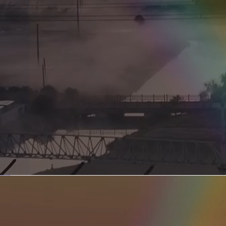
新型电力系统的核心引擎 第二集 深远海风电送出