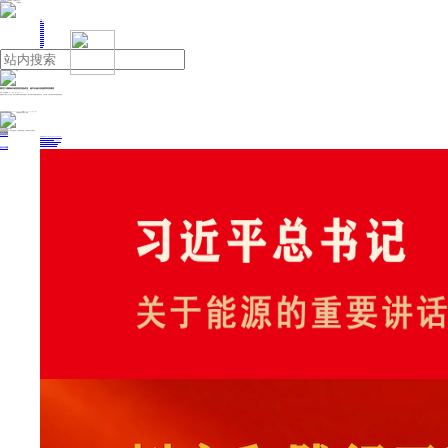
人民日报主管
《中国能源报》社有限公司主办
网站地图
联系我们
首页
即时新闻
能源要闻
焦点关注
能源评论
能源党建
热点专题
生态环保
人事动态
能源城市
环球视野
产业聚焦
电网电力
新能源
油气
黑龙江省鹤岗市政协原党组成员、秘书长杨兴泉接受审查调查
来源：中国新闻网
2025年06月30日 10:32
据“清廉龙江”微信公众号消息，黑龙江省鹤岗市政协原党组成员、秘书长杨兴泉涉嫌严重违纪违法，主动投案，目前正接受纪律审查和监察调查。
投稿与新闻线索: 微信/手机: 15910626987 邮箱: 95866527@qq.com
欢迎关注中国能源官方网站
分享让更多人看到
中国能源网版权作品，未经书面授权，严禁转载或镜像，违者将被追究法律责任。
即时新闻
要闻推荐
国家能源局印发《电力安全生产“十五五”行动计划》
我国绿色燃料产业规模稳步壮大
2030年我国新能源消纳将达28亿千瓦以上
新型电力系统建设迎来“十五五”发展路线图
《新型电力系统建设“十五五”规划》发布
热点专题