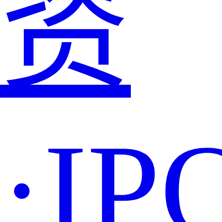
资
·IP