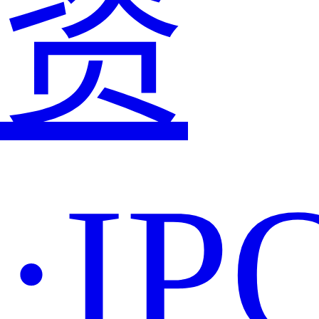
资
·IP