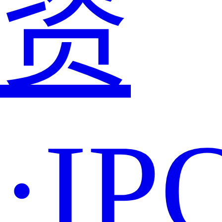
资
·IP