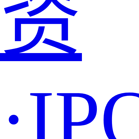
资
·IP