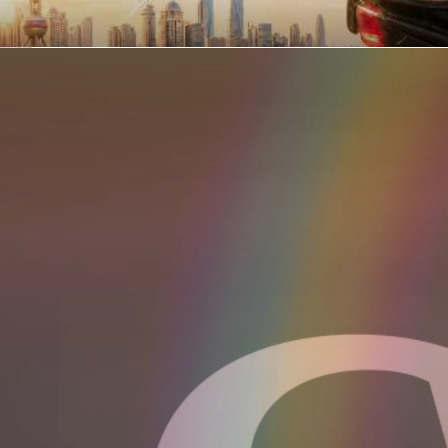
你在美团点的外卖是真门店吗？上海严查执照盗用，幽灵外卖迎硬核整治