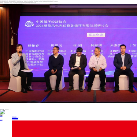
会议邀请到中国资源循环集团；国家能源集团、中国华能集团、中国大唐集团、中国华电集团等大型发电企业代表，北京大学、清华大学等科研院所；中国中车集团、中节能太阳能集团等风光设备制造企业代表，中国安能集团、中国能建集团等大型施工企业代表，丰诺(江苏)环保科技有限公司、常州瑞赛环保科技有限公司等回收处置企业代表；等退役风光回收的各领域嘉宾及代表近150人参加了会议。
研讨会对坚持循环利用、变废为宝，坚持创新驱动、开放合作，着力畅通资源循环利用链条，推动实现全社会废弃物的高效利用等进行了深入探讨。
原庆丹副会长在致辞中表示，要凝聚电力能源企业国家队力量，积极推进培育光伏风电制造使用回收再利用的完整产业链，共同推动退役风电光伏设备循环利用产业行稳致远。一要发挥好专委会的平台作用，多为行业发声，多提符合实际的政策建议；二是在产业起步阶段要多考虑回收、利用技术和商业模式的经济性、可承受性问题；三是深入研究风光设备循环利用过程中的废物资源化溯源、认证、信息公开透明、标准引领等工作。
韦洪莲副主任在题为《风电光伏发电行业固废环境管理形势进展及模式探析》的主旨报告指出，针对退役风电光伏设备的环境管理，应当结合当前形势，借鉴其他废旧产品监管经验，创新回收利用监管模式，落实生产者延伸责任制，搭建智能监管平台，形成退役风光发电设备环境监管合力，有效推进商业模式运转，实现资源可得、技术可达、经济可行、风险可控、市场可容。
国家发改委计鹏信息公司、国能龙源环保有限公司、中国华电科工公司、中国中车山东公司、中节能太阳能公司、华能清洁能源研究院等在会议发言上分享了退役风光设循环利用产业现状、各种处理技术及国内外标准及案例，产学研用各领域代表上台进行了深度研讨。
会议代表呼吁，要加大技术创新力度，持续构建退役设备循环利用技术标准体系、环境保护标准体系，推动落实生产者、业主责任，大型发电企业、大型环保企业发挥带头作用，政产学研用协同发力，广开门路、因地制宜，创��应用场景和商业模式，为我国大规模退役风光设备的到来做好准备。
杨艳春在会议总结中表示，退役风电、光伏设备循环利用尚处于起步阶段，需要政府、企业、社会各方面共同努力，专委会将打造国内一流的政产学研用交流平台，实现科研成果与企业需求精准对接。这次行业盛会，大家从责任机制、标准体系、技术创新、产业培育等方面形成了高质量研讨成果，必将有力地推动构建循环体系，为实现可持续发展贡献智慧与力量。（孙晨翔/图）
投稿与新闻线索: 微信/手机: 15910626987 邮箱: 95866527@qq.com
欢迎关注中国能源官方网站
分享让更多人看到
中国能源网版权作品，未经书面授权，严禁转载或镜像，违者将被追究法律责任。
即时新闻
要闻推荐
我国绿色燃料产业规模稳步壮大
2030年我国新能源消纳将达28亿千瓦以上
新型电力系统建设迎来“十五五”发展路线图
《新型电力系统建设“十五五”规划》发布
利用率90%左右 新能源发展重心转向消纳
热点专题