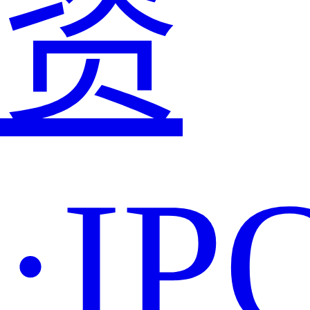
资
·IP