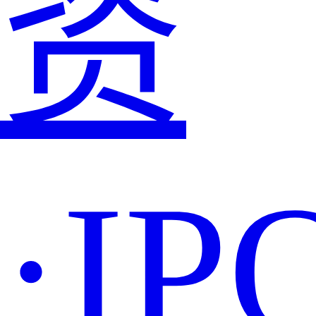
资
·IP