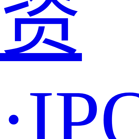
资
·IP