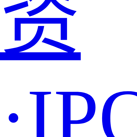
资
·IP