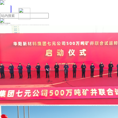
人民日报主管
《中国能源报》社有限公司主办
网站地图
联系我们
首页
即时新闻
能源要闻
焦点关注
能源评论
能源党建
热点专题
生态环保
人事动态
能源城市
环球视野
产业聚焦
电网电力
新能源
油气
华阳集团七元公司500万矿井实现联合试运转
来源：中国能源网
2024年12月17日 09:03
作者：张思雨 壹尊
“现在，我宣布，华阳集团七元公司500万吨矿井联合试运转启动！”12月15日，伴随着华阳集团党委书记、董事长王永革一声令下，七元公司500万吨矿井联合试运转正式启动。广场上，彩旗招展、锣鼓铿锵、人声鼎沸，共襄盛举。七元公司500万吨矿井成功实现联合试运转，是华阳集团做强做大传统煤炭优势产业的重要支撑，为释放资源储备、保障生产接续奠定了坚实基础，在高质量发展进程中具有里程碑意义。
启动仪式上，王永革致辞并宣布联合试运转启动。华阳集团党委副书记、副董事长、总经理王大力主持。晋中市委副书记、市长刘星，省能源局党组成员、副局长毛晓文，省应急管理厅副厅长张和平，国家矿山安全监察局山西局党组成员、副局长张成智出席。晋中市政协副主席、寿阳县委书记赵宏钟致辞。晋中市政府秘书长裴彦巍，寿阳县委副书记、县长彭超，中煤科工集团北京华宇工程有限公司总经理李志勇，北京圆之翰工程技术有限公司总经理吴欣，华阳集团领导刘军华、卜彦峰、曹怀建、郭东杰等出席。
王永革在致辞中向各方来宾表示欢迎，并对大家长期以来对华阳集团的支持和帮助表示感谢。王永革在致辞中说，我们齐聚晋中寿阳，共同见证华阳集团七元公司500万吨现代化矿井实现联合试运转。这是华阳集团大力实施产业发展“双轮驱动”战略，做强做大传统煤炭优势产业，更好发挥大型国有煤炭企业稳产稳供政治责任，全力振兴地方经济的具体行动。七元矿井从取得国家路条、列为省重点工程、开工建设，到由于种种原因停建、缓建，再到抢抓政策机遇，纳入国家先进产能释放序列，全面复工、复建、投产，前后历时15载，而今一座现代化矿井拔地而起，凝聚了广大参与者、建设者的劳动和汗水。希望国家矿山安全监察局山西局、省应急厅、省能源局等部门和晋中市委、市政府，寿阳县委、县政府一如既往地关心华阳，支持七元矿井，助力七元矿井安全生产、长远发展。华阳集团在省委、省政府的坚强领导下，坚决扛起省属国企稳产稳供政治责任，全力推动七元矿井打好安全生产主动仗，早日达产达效。赵宏钟在致辞中说，七元公司是寿阳县百亿园区的龙头企业，矿井实现联合试运转，是6万