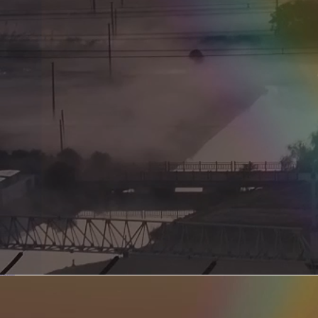
新型电力系统的核心引擎 第二集 深远海风电送出