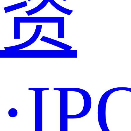
资
·IP