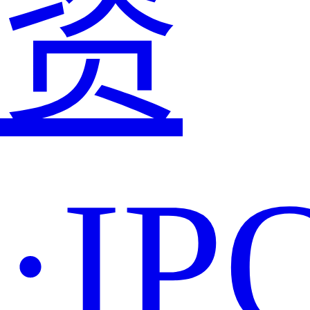
资
·IP