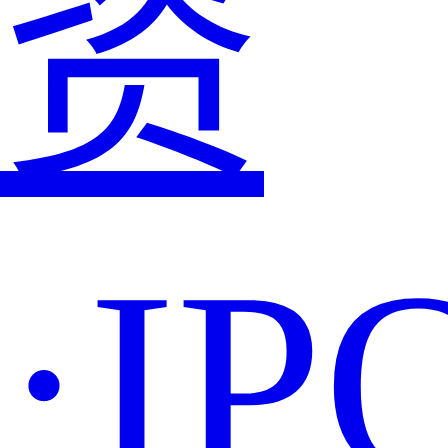
资
·IP