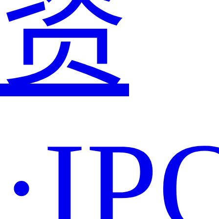
资
·IP