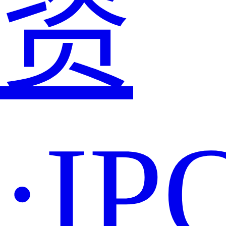
资
·IP