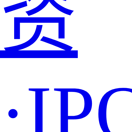
资
·IP