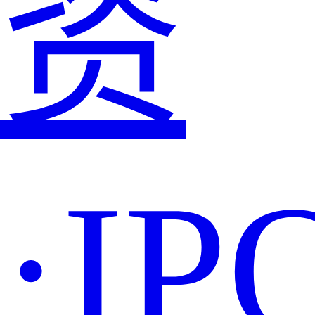
资
·IP