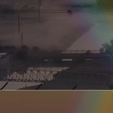
新型电力系统的核心引擎 第二集 深远海风电送出