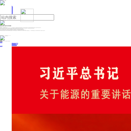
人民日报主管
《中国能源报》社有限公司主办
网站地图
联系我们
首页
即时新闻
能源要闻
焦点关注
能源评论
能源党建
热点专题
生态环保
人事动态
能源城市
环球视野
产业聚焦
电网电力
新能源
油气
全国首个骆驼全产业链数字化项目落地新疆
来源：新疆日报
2025年06月30日 21:27
本报乌鲁木齐6月29日讯 石榴云/新疆日报记者谢慧变报道：6月27日，在2025（中国）亚欧商品贸易博览会上，新疆优驼生物科技有限公司与腾讯智慧零售签署合作协议，共同启动“链上驼业·资产新生”数字化工程。该项目将通过区块链技术构建骆驼全产业链数字体系，实现全国首个骆驼全产业链数字资产化运营。
签约仪式现场，新疆优驼生物科技有限公司董事长彭薇说，依托腾讯区块链技术的不可篡改性和全程可追溯特性，项目将为每峰骆驼建立唯一的“数字身份证”。依托该项技术，从骆驼出生起，其养殖数据、健康状况、产奶品质等核心要素将首次实现链上确权与全程追溯。
腾讯智慧零售垂直行业总经理吴纯泽说，当前数字化正从单点工具应用向“人货场全链路重构”进化。我们将通过全域智能体系，在生产管理、经营决策、渠道建设三大维度上实现突破。
此次合作，双方开创性提出“数字农业合作社”模式——牧民以骆驼资产入股，企业以数字化基础设施入股，共享产业链增值收益，这种创新合作机制彻底改变了传统养殖业的利益分配模式。
目前，该项目首个试点已确定在木垒哈萨克自治县启动。通过数字化精细管理和区块链溯源增值，预计可提升参与牧民收益30%以上。“这不是简单的技术嫁接，而是农牧业生产关系的重构。”彭薇说。
新疆优驼生物科技有限公司营销总监毕蓉说，依托该项目形成的数字化标准将推广至东盟国家。目前公司已完成对马来西亚等地的考察，并签署“云牧场计划”投资协议。不仅如此，依托腾讯B2B零售系统，驼奶制品渠道效率提升了50%，实现从牧场到消费者的数字化直达。区块链技术精准监控农牧草场承载力，相关数据将接入自治区生态保护平台。
投稿与新闻线索: 微信/手机: 15910626987 邮箱: 95866527@qq.com
欢迎关注中国能源官方网站
分享让更多人看到
中国能源网版权作品，未经书面授权，严禁转载或镜像，违者将被追究法律责任。
即时新闻
要闻推荐
国家能源局印发《电力安全生产“十五五”行动计划》
我国绿色燃料产业规模稳步壮大
2030年我国新能源消纳将达28亿千瓦以上
新型电力系统建设迎来“十五五”发展路线图
《新型电力系统建设“十五五”规划》发布
热点专题