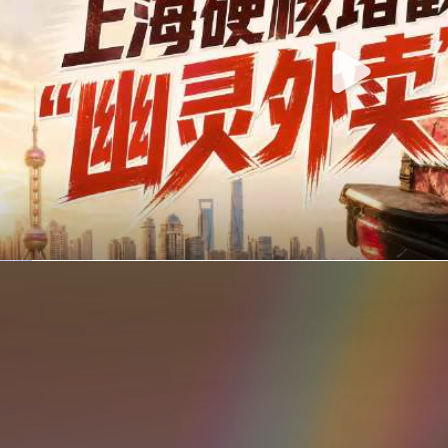
你在美团点的外卖是真门店吗？上海严查执照盗用，幽灵外卖迎硬核整治