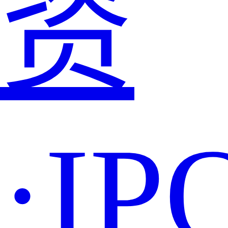
资
·IP