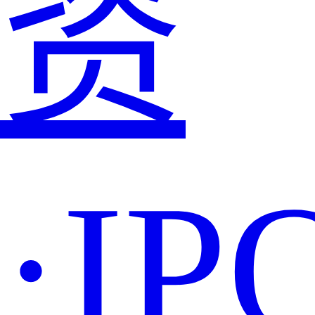
资
·IP