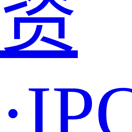
资
·IP