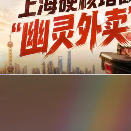
你在美团点的外卖是真门店吗？上海严查执照盗用，幽灵外卖迎硬核整治