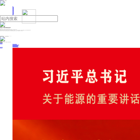
人民日报主管
《中国能源报》社有限公司主办
网站地图
联系我们
首页
即时新闻
能源要闻
焦点关注
能源评论
能源党建
热点专题
生态环保
人事动态
能源城市
环球视野
产业聚焦
电网电力
新能源
油气
俄油总裁：中国是发展能源体系的典范
来源：参考消息网
2025年06月23日 10:01
作者：参考消息网
据俄新社6月21日报道，俄罗斯石油公司总裁伊戈尔·谢钦认为，中国已经实现能源安全，正满怀信心向能源完全自主迈进。
谢钦在圣彼得堡国际经济论坛能源分论坛上发言时表示：“中国是以专业化方式发展能源体系的独一无二的典范……我认为，中国已经实现了能源安全，正满怀信心地走向能源完全自主，构建基于自有资源的稳定能源平衡体系。”
报道称，谢钦表示：“毫无疑问，考虑到中国朋友的执着精神和专业水准，他们将在可预见的未来实现其追求的目标，使中国从一个能源进口国转变为一个能源出口大国。”（c）
投稿与新闻线索: 微信/手机: 15910626987 邮箱: 95866527@qq.com
欢迎关注中国能源官方网站
分享让更多人看到
中国能源网版权作品，未经书面授权，严禁转载或镜像，违者将被追究法律责任。
即时新闻
要闻推荐
我国绿色燃料产业规模稳步壮大
2030年我国新能源消纳将达28亿千瓦以上
新型电力系统建设迎来“十五五”发展路线图
《新型电力系统建设“十五五”规划》发布
利用率90%左右 新能源发展重心转向消纳
热点专题