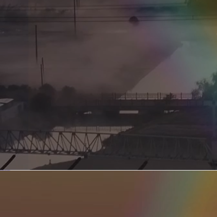
新型电力系统的核心引擎 第二集 深远海风电送出