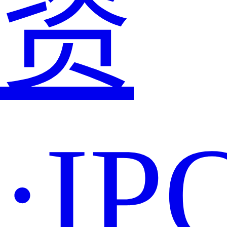
资
·IP