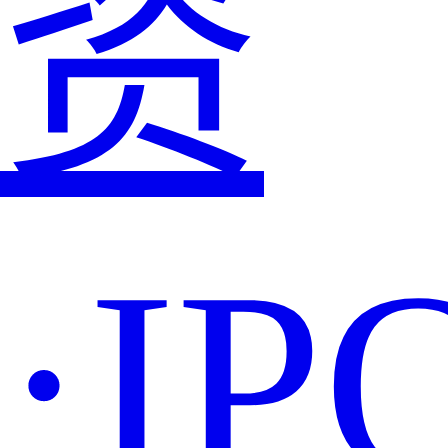
资
·IP