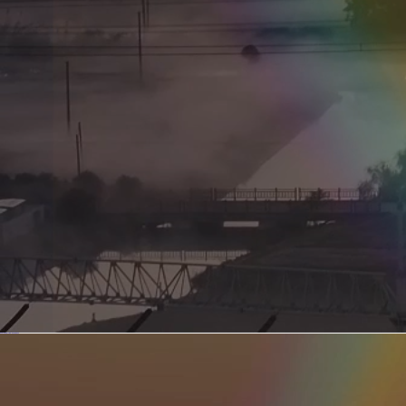
新型电力系统的核心引擎 第二集 深远海风电送出