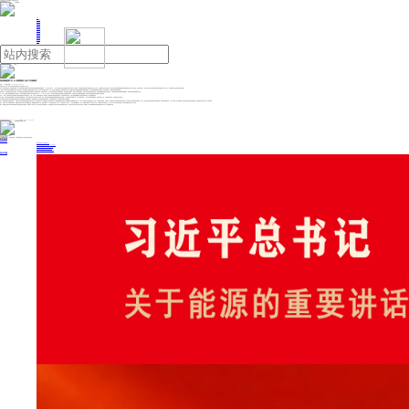
人民日报主管
《中国能源报》社有限公司主办
网站地图
联系我们
首页
即时新闻
能源要闻
焦点关注
能源评论
能源党建
热点专题
生态环保
人事动态
能源城市
环球视野
产业聚焦
电网电力
新能源
油气
推动新能源产业 从“政策驱动”走向“市场驱动”
来源：21世纪经济报道
2025年02月12日 08:06
韦福雷 中国（深圳）综合开发研究院财税贸易与产业发展研究中心主任
近日，国家发展改革委、国家能源局发布《关于深化新能源上网电价市场化改革 促进新能源高质量发展的通知》（以下简称《通知》），指出充分发挥市场在资源配置中的决定性作用，推动风电、太阳能发电等新能源上网电量全部进入电力市场，上网电价通过市场交易形成。这是首次在国家层面明确新能源全电量无差别参与电力市场交易，改革力度非常大，标志着以市场化方式推动新型电力体系建设迈出了关键一步，将对新能源产业的发展带来深远影响。
《通知》的核心要求是深化新能源上网电价市场化改革，推动新能源上网电量全面进入电力市场、通过市场交易形成价格。同时，也考虑了我国新能源产业发展的实际情况，加快建立健全支持新能源高质量发展的制度机制，并区分存量和增量项目分类施策，强化政策协同，平稳有序推动改革举措落地。
具体来看，一方面是推动完善市场化机制。通过改革建立促进新能源可持续发展的公平市场竞争机制、价格结算机制，进一步优化现货市场和中长期市场规则，如适当放宽现货限价、缩短中长期交易周期等，提升交易灵活性和市场响应速度，加快推进新能源直接参与售电交易，打破原有的固定电价和保障性收购模式，实现与煤电等传统能源同台竞争。
另一方面，则是区分存量和增量项目分类施策。充分考虑存量项目机制电价与现行政策的衔接，以2025年6月1日为节点，此前投产的存量项目短期内电价仍受“机制电价”保护，但需逐步减少对保障电量的依赖，此后投产的增量项目电价则通过市场竞价形成。
此外，《通知》还要求做好与国家能源电力规划的衔接及相关政策的协同。比如，与绿证、储能等政策协同，明确纳入可持续发展价格结算机制的电量，不重复享受绿证收益，并禁止强制配置储能作为项目审批前置条件，减少政策叠加冲突。
可以看到，此次改革是推动新能源产业可持续发展的重要举措，但是在实施过程中也或会面临一些挑战。例如，我国不同区域新能源资源禀赋和消纳能力差异较大。东部沿海地区消纳能力强，电力市场成熟度高，一些欠发达地区新能源富集，但是消纳能力不足，市场机制仍待完善，这就需要加强区域协调。
此次新能源上网电价市场化改革将推动新能源产业从“政策驱动”向“市场驱动”转变，促进新能源产业进入高质量发展的新阶段，加快推进全国统一电力市场和新型电力体系的建设。
首先，推动新能源产业迎来新增长点。全面的市场化改革将加速新能源行业的优胜劣汰，预计发电成本高、效率低的企业将会加速出清，这将倒逼新能源企业通过技术创新和成本控制来提升竞争力。此外，市场化改革红利也将惠及全产业链，尤其是为数字能源、运维服务、储能等提供了更好的发展环境和市场空间，新能源产业链发展将迎来新增长点。同时，通过建立可持续发展的市场化体制机制，既妥善衔接新老政策，又进一步稳定了行业发展预期，有利于激发各投资主体的积极性，促进新能源产业的可持续、高质量发展。
其次，全国统一电力市场建设将加快。新能源已经在电力体系中占据重要位置，新能源电量全量入市后，我国发电侧80%左右的装机容量、接近80%的发电量、用户侧80%左右的用电量都进入了市场，新能源与煤电等一样进入电力市场，上网电价均由市场形成，进一步扩大了电力市场化交易范围，有利于加快建设全国统一电力市场。
最后，新能源上网电价市场化改革将有助于推动新型电力系统建设。新能源入市交易后，将公平承担电力系统调节成本，各类电源在电力系统中的价值将得到更充分体现，市场化电价信号将引导资本流向高效、低碳项目，有助于构建更加高效协同的新型电力系统，助力“双碳”目标实现。
投稿与新闻线索: 微信/手机: 15910626987 邮箱: 95866527@qq.com
欢迎关注中国能源官方网站
分享让更多人看到
中国能源网版权作品，未经书面授权，严禁转载或镜像，违者将被追究法律责任。
即时新闻
要闻推荐
我国绿色燃料产业规模稳步壮大
2030年我国新能源消纳将达28亿千瓦以上
新型电力系统建设迎来“十五五”发展路线图
《新型电力系统建设“十五五”规划》发布
利用率90%左右 新能源发展重心转向消纳
热点专题