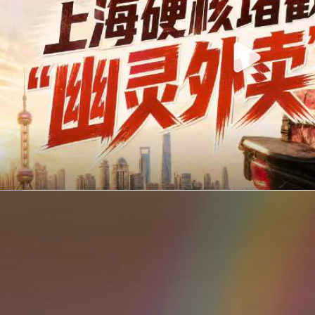
你在美团点的外卖是真门店吗？上海严查执照盗用，幽灵外卖迎硬核整治