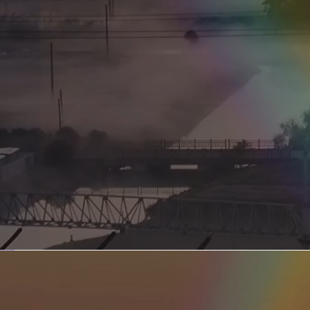
新型电力系统的核心引擎 第二集 深远海风电送出