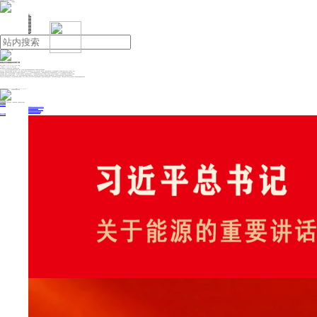
人民日报主管
《中国能源报》社有限公司主办
网站地图
联系我们
首页
即时新闻
能源要闻
焦点关注
能源评论
能源党建
热点专题
生态环保
人事动态
能源城市
环球视野
产业聚焦
电网电力
新能源
油气
激荡起科技强国建设的澎湃力量
来源：人民日报
2024年12月25日 08:24
作者：刘涓溪
《人民日报》（2024年12月25日 第 08 版）
推进中国式现代化，科学技术要打头阵，科技创新是必由之路。
2024年，习近平总书记给科技创新领域的多个团队和个人回信。字里行间，饱含对激发创新动能的殷殷期许，对奋楫笃行再出发的深切厚望。
填补行业空白，关键核心技术不断突破。中国一重成立70年来，培育起一支信念坚定、技艺精湛的产业工人队伍。他们苦练内功、提高本领，为国民经济建设提供了一件件高质量机械产品，真正“展现了新时代中国产业工人的爱国心、创造力”；
弘扬科学精神，更多青年科技工作者争当创新主角。在中国国际大学生创新大赛（2024）上，来自国内外的参赛选手同台竞技，一大批创新成果竞相出现。他们“在创新实践中增本领、长才干”，如一粒粒“创新种子”正在长成“参天大树”；
夯实基础研究，原创性、引领性科技攻关不断深入。在中国海洋大学“崇尚学术，谋海济国”的价值追求下，一代代胸怀蓝色梦想的优秀海洋人才向海图强、逐梦深蓝，坚持把论文写在蓝色国土上，努力“为建设教育强国、海洋强国作出更大贡献”；
聚焦自主创新，研发与应用一体两翼、协同发展。40年来，厦门航空始终“坚持改革创新，增强核心竞争力，筑牢安全底线”，攻关突破天枢飞行计划系统等一项项关键核心技术，以更大的决心和更扎实的行动，推动民航业高质量发展。
科技攻关是一项长期而艰巨的任务。在总书记回信精神的指引和鼓舞下，各行业、各领域广大科技工作者拿出“人生能有几回搏”的骨气、怀揣放开手脚创新创造的志气、鼓起不畏艰难奋力前行的勇气，不断为实现高水平科技自立自强贡献才智，激荡起科技强国建设的澎湃力量。
投稿与新闻线索: 微信/手机: 15910626987 邮箱: 95866527@qq.com
欢迎关注中国能源官方网站
分享让更多人看到
中国能源网版权作品，未经书面授权，严禁转载或镜像，违者将被追究法律责任。
即时新闻
要闻推荐
国家能源局印发《电力安全生产“十五五”行动计划》
我国绿色燃料产业规模稳步壮大
2030年我国新能源消纳将达28亿千瓦以上
新型电力系统建设迎来“十五五”发展路线图
《新型电力系统建设“十五五”规划》发布
热点专题