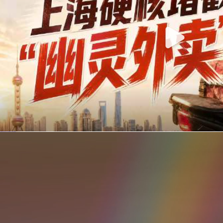
你在美团点的外卖是真门店吗？上海严查执照盗用，幽灵外卖迎硬核整治