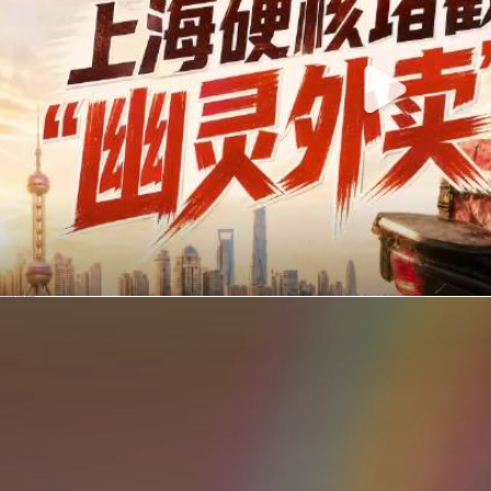
你在美团点的外卖是真门店吗？上海严查执照盗用，幽灵外卖迎硬核整治