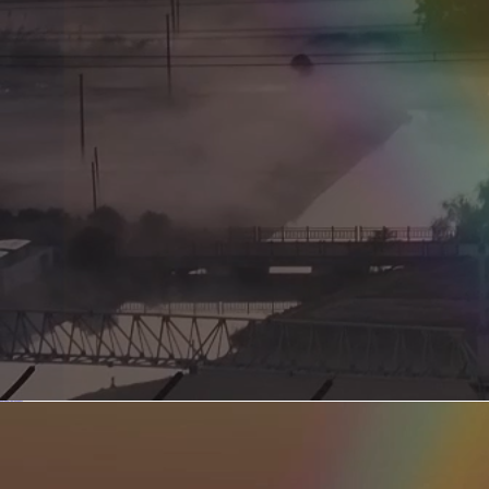
新型电力系统的核心引擎 第二集 深远海风电送出