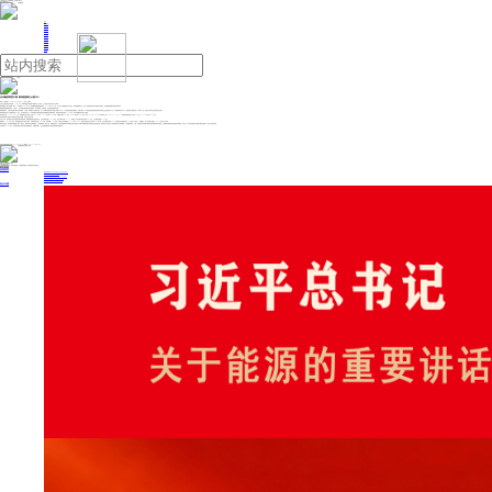
人民日报主管
《中国能源报》社有限公司主办
网站地图
联系我们
首页
即时新闻
能源要闻
焦点关注
能源评论
能源党建
热点专题
生态环保
人事动态
能源城市
环球视野
产业聚焦
电网电力
新能源
油气
光伏融资寒意不减 新特能源终止A股IPO
来源：证券时报
2024年12月26日 08:57
作者： 刘灿邦
光伏企业融资寒冬仍在延续。12月24日，因新特能源及其保荐人撤回发行上市申请，上交所终止其主板发行上市审核。
新特能源是一线光伏硅料厂商之一，时针拨回2022年7月，新特能源预披露招股说明书；2023年9月19日，上交所上市审核委员会召开会议，新特能源顺利过会。至此，新特能源先后经历两轮问询与回复，从预披露到撤回申请历时近两年半。
根据新特能源招股说明书（上会稿），公司主要从事高纯多晶硅的研发、生产和销售，以及风能、光伏电站的建设和运营。
新特能源表示，为满足日益增长的光伏市场需求，公司进一步积极扩大多晶硅产能，以子公司新特硅基新材为实施主体启动了年产20万吨多晶硅募投项目建设。内蒙古新特10万吨多晶硅项目及募投项目均采用行业主流改良西门子法。本次募投项目投产后，公司多晶硅产能将达到40万吨/年，进一步提升公司的行业地位和核心竞争力。
新特能源本次回A计划募集资金88亿元，并全部投向年产20万吨高端电子级多晶硅绿色低碳循环经济建设项目。该项目的投资总额为175.9亿元，选址在新疆昌吉准东产业园区。
经营业绩方面，2020—2022年，新特能源主营业务收入分别为141.1亿元、223.1亿元和363.4亿元，净利润分别为8.28亿元、53.84亿元和143.2亿元，其中2021年、2022年分别同比上升550.08%、165.97%。同期多晶硅销售收入分别为43.5亿元、112.2亿元和253.5亿元。
多晶硅价格的下跌程度与延续时间远超行业预期，行业企业“失血”严重。
今年上半年，受多晶硅产品市场价格大幅下降的影响，新特能源经营业绩大幅下滑，公司实现营业收入117.4亿元，较上年同期下降33.23%；归属于上市公司股东的净亏损为8.87亿元，上年同期为盈利47.59亿元。
数据显示，2024年上半年，新特能源多晶硅产能充分释放，实现多晶硅产量14.65万吨，实现销量13.68万吨，分别较上年同期增长92.55%和58.86%。同期公司多晶硅生产成本约4.80万元/吨，较上年同期下降约30%；但多晶硅平均销售价格4.23万元/吨（不含税），降幅更大，较上年同期下降超过70%，并已低于生产成本。
值得注意的是，就在新特能源撤回A股IPO的当日，两家硅料龙头通威股份、大全能源发布了减产公告。通威股份表示，本次技改检修及减产事项在当前市场环境下有助于通威股份减少高纯晶硅业务经营亏损，预计将对公司总体生产经营及利润产生积极影响。大全能源则提到，当前，多晶硅供求失衡的市场格局依然未得到根本性改善，行业整体持续面临全面亏损的严峻挑战，公司认为，本次减产检修工作有助于降低运营成本，减少公司经营亏损。
行业机构InfoLink认为，当前硅料价格已经处于低谷磨底的状态，在横盘情况下，企业后续策略变动与价格走势将有高度相关性。
投稿与新闻线索: 微信/手机: 15910626987 邮箱: 95866527@qq.com
欢迎关注中国能源官方网站
分享让更多人看到
中国能源网版权作品，未经书面授权，严禁转载或镜像，违者将被追究法律责任。
即时新闻
要闻推荐
国家能源局印发《电力安全生产“十五五”行动计划》
我国绿色燃料产业规模稳步壮大
2030年我国新能源消纳将达28亿千瓦以上
新型电力系统建设迎来“十五五”发展路线图
《新型电力系统建设“十五五”规划》发布
热点专题