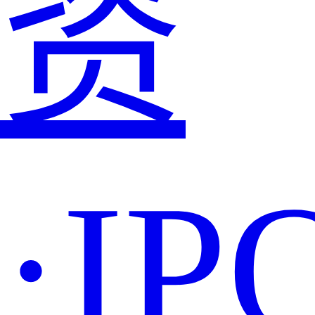
资
·IP