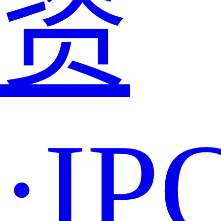
资
·IP