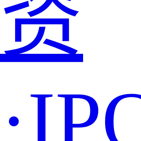
资
·IP