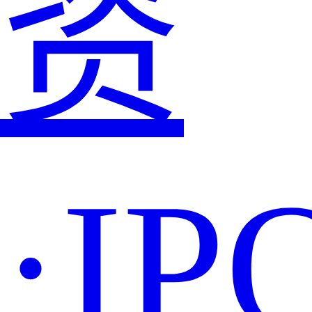
资
·IP