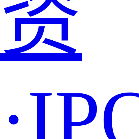
资
·IP