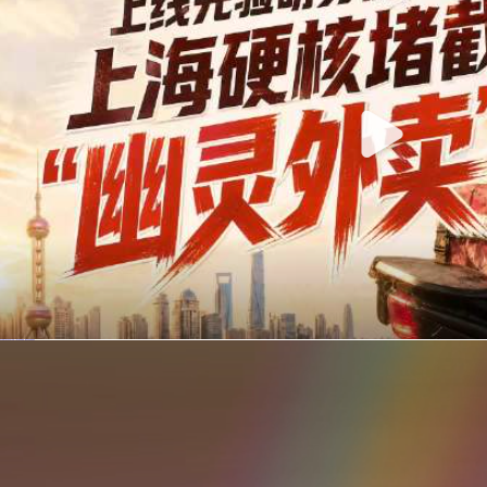
你在美团点的外卖是真门店吗？上海严查执照盗用，幽灵外卖迎硬核整治