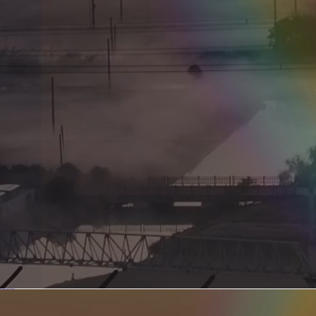
新型电力系统的核心引擎 第二集 深远海风电送出