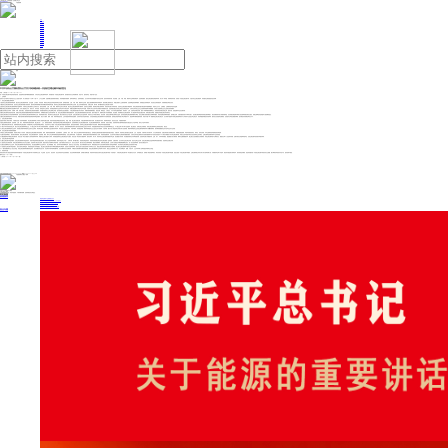
人民日报主管
《中国能源报》社有限公司主办
网站地图
联系我们
首页
即时新闻
能源要闻
焦点关注
能源评论
能源党建
热点专题
生态环保
人事动态
能源城市
环球视野
产业聚焦
电网电力
新能源
油气
中共中央办公厅国务院办公厅关于加快建设统一开放的交通运输市场的意见
来源：人民日报
2024年12月24日 13:43
统一开放的交通运输市场是有效衔接供需、促进国民经济循环畅通的重要基础。为深化综合交通运输体系改革，加快建设统一开放的交通运输市场，更好服务经济社会高质量发展，经党中央、国务院同意，现提出如下意见。
一、总体要求
坚持以习近平新时代中国特色社会主义思想为指导，深入贯彻党的二十大和二十届二中、三中全会精神，完整准确全面贯彻新发展理念，加快构建新发展格局，统筹发展和安全，坚持系统观念，充分发挥市场在资源配置中的决定性作用，更好发挥政府作用，深化铁路、公路、水路、民航、邮政等行业体制机制改革，完善制度规则，推动交通运输跨区域统筹布局、跨方式一体衔接、跨领域协同发展，形成统一开放的交通运输市场，为提升综合交通运输效率、加快建设交通强国提供坚实保障。
二、深化交通运输重点领域改革
(一)完善综合交通运输管理体制机制。健全综合交通运输统筹发展、运行监测、公共服务、科技创新、网络安全和信息化等职责体系和运行机制，统筹推动铁路、公路、水路、民航、邮政等行业发展。推进公路收费制度和养护体制改革，推动收费公路政策优化。构建全要素水上交通管理体制，完善海事监管机制和模式。持续推进空管体制改革，深化低空空域管理改革，发展通用航空和低空经济。
(二)推进综合交通运输协同发展。强化综合交通运输发展重大政策协同，推动跨区域跨领域重大项目前瞻性谋划和统筹实施。做好综合交通运输发展规划与国民经济和社会发展、国土空间等规划的衔接。在重点区域、城市群、都市圈加强综合交通运输工作协同。
(三)完善综合交通运输法律法规标准和统计监测体系。开展综合交通运输相关立法研究论证，推动完善铁路、公路、水路、民航、邮政等行业有关法律法规。健全综合交通运输标准和计量体系，完善综合交通枢纽、联程联运等重点领域标准，加强多种运输方式标准衔接。完善综合交通运输统计调查体系，加快交通基础设施长期性能科学观测网建设，加强对公众出行、交通物流、交通碳排放等的动态监测。
(四)稳步推进交通运输领域自然垄断环节改革。以深入推进政企分开、政资分开、特许经营、政府监管为主要内容，加快推进铁路等行业竞争性环节市场化改革，明确自然垄断环节和竞争性环节范围。鼓励和引导社会资本依法依规参与铁路建设运营。促进铁路运输业务经营主体多元化和适度竞争，支持符合条件的企业自主运营城际铁路和市域(郊)铁路。支持地方控股铁路企业自主选择运营管理模式。
(五)健全多式联运运行体系。以联网、补网、强链为重点，适度超前开展交通基础设施建设，加快建设国家综合立体交通网主骨架，提升国家综合货运枢纽能力。严格交通基础设施关停关闭程序。积极发展铁路(高铁)快运、甩挂运输、网络货运、江海直达、水水中转等运输组织模式，加快铁水、公铁、空陆等多式联运发展，推动“一单制”等规则协调和互认，加快培育多式联运经营主体。推动冷链、危险货物等专业化运输发展。
(六)推动交通运输绿色智慧转型升级。按规定开展交通基础设施规划和建设项目环境影响评价，保障规划实施与生态保护要求相一致，强化交通运输能耗与碳排放数据共享。完善交通运输装备能源清洁替代政策，推动中重型卡车、船舶等运输工具应用新能源、清洁能源。加快调整优化交通运输结构，深入推进城市绿色货运配送发展。持续实施自动驾驶、智能航运等智能交通先导应用试点。
(七)完善交通运输安全与应急管理体制机制。把安全发展贯穿交通运输发展各领域全过程，加强风险源头防控，落实维护社会稳定责任制，健全并落实安全生产责任制，完善交通运输行业安全监管机制，加强安全生产风险分级管控，强化旅客、危险品运输等重点领域安全监管，坚决防范遏制交通运输领域重特大事故。强化交通重大基础设施安全保障体系建设，加强应急物流保障体系建设，提高重点区域、关键设施的设防水平和承灾能力，强化重点物资和国际集装箱运输保障能力。落实省级政府对地方铁路管理职责，压实铁路沿线(红线外)环境污染治理和铁路沿线安全整治、铁路交通事故应急救援等方面的属地责任。
(八)推动交通运输领域更高水平对外开放。构建与国际通行规则相衔接的制度体系和监管模式，稳步扩大规则、规制、管理、标准等制度型开放。主动对接国际高标准经贸规则，在有条件的自由贸易试验区、自由贸易港推进交通运输领域对外开放制度创新。提高航运保险承保能力和全球服务水平，推进海事仲裁制度规则创新。加强与共建“一带一路”国家的交通互联互通合作，充分利用中国国际可持续交通创新和知识中心等现有平台促进全球交通合作。加快构建国际物流供应链体系，建设多元化的国际运输通道，完善面向全球的运输服务网络，提升物流供应链韧性和安全水平。
三、完善交通运输市场制度
(九)完善市场准入和退出制度。严格落实“全国一张清单”管理模式。将交通运输领域纳入市场准入效能评估重点范围，加强对各类显性和隐性壁垒的评估、排查、清理。建立健全道路运输、水路运输等领域市场退出机制，依法规范退出条件、标准和具体程序，强化安全运营、节能减排等要求。
(十)完善交通领域价格机制。完善铁路、公路、港口、民航等领域价格形成机制，建立健全统一、公开、透明的价格体系。加强对国际海运等重点领域价格监测分析。完善政府购买公共交通运输服务机制。对交通运输领域招标投标、政府采购、经营行为规范、资质标准等相关规章制度按照有关规定进行公平竞争审查，维护公平竞争市场秩序。
(十一)破除区域壁垒和市场分割。清理和废除妨碍交通运输统一市场建设和公平竞争的各种规定和做法。动态发布不当干预统一开放交通运输市场建设的问题清单。推动完善约谈制度，及时纠正交通运输市场建设中存在排除、限制竞争等问题的政策措施。
(十二)依法平等对待各类经营主体。健全支持交通运输领域民营企业、中小微企业和个体工商户发展的政策制度，在要素获取、准入许可、经营运行、政府采购和招标投标等方面对各类所有制企业依法平等对待；鼓励金融机构按照市场化法治化原则保障民营企业、中小微企业和个体工商户信贷需求。建立规范化、机制化政企沟通渠道，保持交通运输领域涉企政策的连续性、稳定性。
(十三)深化交通运输领域国有企业改革。加快健全铁路等领域国有企业现代企业制度。研究制定铁路、邮政等领域公益性服务目录清单，研究完善公益性服务标准、补贴等规则，加快推进铁路、邮政等领域国有企业公益性业务分类核算、分类考核。履行出资人职责机构会同相关部门完善铁路、邮政等领域国有企业经营业绩考核和领导班子薪酬管理制度。推动邮政普遍服务业务与竞争性业务分业经营。
四、优化交通运输市场要素资源配置
(十四)优化土地和空域资源配置。加强部门和地方工作协同，按规定强化交通运输重大项目的用地、用海、用能等资源要素保障。优化铁路场站、公路场站、港口、机场、城市公共交通场站等相邻设施功能定位，统筹推动交通基础设施与能源等基础设施空间整合、共建共享，加强高速公路设施在交通运输、公安、应急管理、气象等部门间共用共享。扩大空域资源供给，实施空域资源分类精细化管理。积极稳妥推进航线、时刻等资源的差异化、精准化、协同化管理，科学合理增加临时航线的划设和使用。
(十五)提升资金保障能力。落实相关财税政策，推动交通运输发展。深化交通投融资改革，完善铁路、邮政、城市公共交通等领域的资金政策和管理权责，完善公路养护管理、水运建设养护、通用航空建设发展的各级财政投入机制。鼓励各类金融机构、社会资本依法依规参与交通基础设施建设融资。支持符合条件的交通项目发行基础设施领域不动产投资信托基金(REITs)，研究长期融资工具支持交通运输发展。鼓励社会资本按照市场化法治化原则设立多式联运、交通运输绿色低碳发展等产业投资基金。
(十六)推进数据和技术赋能交通运输发展。依托全国一体化大数据中心协同创新体系布局，构建综合交通大数据中心体系。加快推进国家综合交通运输信息平台建设。依托全国一体化政务大数据体系，推动区域间、部门间、部省间综合交通运输政务数据共享交换，强化数据分析应用，深化数据资源综合开发和智能应用。完善各种运输方式数据采集、交换、加工、共享等标准规范，推进数据分类分级管理，编制行业重要数据目录。建立健全全流程数据安全管理制度，加强交通运输系统平台网络安全、数据安全和个人信息保护管理，定期开展安全排查和风险评估。完善交通运输科技资源共享服务体系。
五、完善交通运输市场监管机制
(十七)健全交通运输市场监管规则。完善交通运输领域市场监管程序，加强市场监管标准化规范化建设，依法公开监管标准和规则，推动市场监管公平统一。以城市群、都市圈为重点，加强跨区域监管协作，鼓励跨区域按规定联合发布交通运输统一监管政策、法规及标准。充分发挥行业协会商会作用，强化行业和企业自律。完善交通运输新业态监管制度和经营服务规范，促进新老业态融合发展。
(十八)完善综合执法制度机制。加强交通运输领域执法队伍专业化建设，完善跨部门联合执法机制，推进行政执法与刑事司法高效衔接，全面严格落实行政执法公示、执法全过程记录、重大执法决定法制审核制度，规范行政裁量权。持续开展交通运输、公安部门治理货运车辆超限超载联合执法，统一执法流程和标准，提升执法规范化水平。
(十九)强化反垄断和反不正当竞争。加强交通运输领域市场竞争状况评估，依法查处垄断和不正当竞争行为，防止利用数据、算法、技术等手段排除限制竞争、侵害从业人员合法权益。依法对网络预约出租汽车、网络道路货运等平台经济领域开展跨部门协同监管和服务。依法加强对交通运输新业态经营者集中审查。
(二十)全面提升交通运输市场监管能力。强化全链条全领域监管，加强各类监管方式衔接配合。建立健全交通运输行政许可事项实施规范和办事指南，完善电子证照标准体系，推动行业电子证照信息跨部门共享和互认互信，推进交通运输政务服务“跨省通办”扩面增效。建立健全交通运输领域严重失信主体名单制度。
(二十一)维护消费者和从业人员合法权益。加强交通运输领域消费者权益保护，强化消费投诉信息分析，动态研判市场环境和消费环境。优化消费争议多元化解机制，不断提升在线消费纠纷解决机制效能。改善交通运输领域从业环境和工作条件，规范企业经营和用工行为，依法保障货车、船舶、出租汽车、公交车等司乘人员和快递员等群体合法权益。
六、加强组织实施
各地区各有关部门要把党的领导贯彻到加快建设统一开放的交通运输市场工作各领域全过程，守正创新、担当作为、强化协同，结合实际抓好本意见贯彻落实。结合区域协调发展战略、区域重大战略实施，鼓励有条件的地区在维护全国交通运输市场统一开放前提下，开展区域交通运输市场一体化建设先行先试。及时梳理总结、复制推广典型经验和做法，研究形成统一开放的交通运输市场指数，促进全国统一开放交通运输市场建设。交通运输部要会同有关部门加大统筹协调力度，开展跟踪评估和工作指导，稳妥有序推进相关领域改革。做好政策宣传解读，营造加快建设统一开放的交通运输市场的良好社会氛围。重大事项及时按程序向党中央、国务院请示报告。
(新华社北京12月23日电)
《 人民日报 》( 2024年12月24日 01 版)
投稿与新闻线索: 微信/手机: 15910626987 邮箱: 95866527@qq.com
欢迎关注中国能源官方网站
分享让更多人看到
中国能源网版权作品，未经书面授权，严禁转载或镜像，违者将被追究法律责任。
即时新闻
要闻推荐
我国绿色燃料产业规模稳步壮大
2030年我国新能源消纳将达28亿千瓦以上
新型电力系统建设迎来“十五五”发展路线图
《新型电力系统建设“十五五”规划》发布
利用率90%左右 新能源发展重心转向消纳
热点专题