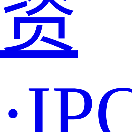
资
·IP