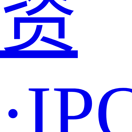
资
·IP