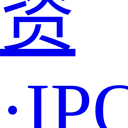
资
·IP