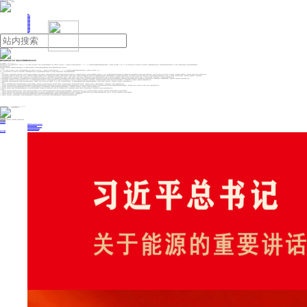
人民日报主管
《中国能源报》社有限公司主办
网站地图
联系我们
首页
即时新闻
能源要闻
焦点关注
能源评论
能源党建
热点专题
生态环保
人事动态
能源城市
环球视野
产业聚焦
电网电力
新能源
油气
国家发改委等五部门发布《炼油行业节能降碳专项行动计划》
来源：中国能源网
2024年06月07日 16:21
国家发改委等五部门发布《炼油行业节能降碳专项行动计划》。计划提出，到2025年底，全国原油一次加工能力控制在10亿吨以内，炼油行业能源资源利用效率进一步提升，能效标杆水平以上产能占比超过30%，能效基准水平以下产能完成技术改造或淘汰退出。2024—2025年，通过实施炼油行业节能降碳改造和用能设备更新形成节能量约200万吨标准煤、减排二氧化碳约500万吨。到2030年底，炼油行业布局进一步优化，能效标杆水平以上产能占比持续提升，主要用能设备能效基本达到先进水平。炼油行业能源资源利用效率达到国际先进水平，生产过程绿电、绿氢消费占比明显提升，炼油行业绿色低碳发展取得显著成效。
炼油行业节能降碳专项行动计划
炼油行业是石化产业的基础和龙头，也是能源消耗和二氧化碳排放的重点行业。为深入挖掘炼油行业节能降碳潜力，加快炼油行业节能降碳改造和用能设备更新，支撑完成“十四五”能耗强度降低约束性指标，制定本行动计划。
一、主要目标
到 2025 年底，全国原油一次加工能力控制在 10 亿吨以内，炼油行业能源资源利用效率进一步提升，能效标杆水平以上产能占比超过 30%，能效基准水平以下产能完成技术改造或淘汰退出。 2024—2025 年，通过实施炼油行业节能降碳改造和用能设备更新形成节能量约 200 万吨标准煤、减排二氧化碳约 500 万吨。
到 2030 年底，炼油行业布局进一步优化，能效标杆水平以上产能占比持续提升，主要用能设备能效基本达到先进水平。炼油行业能源资源利用效率达到国际先进水平，生产过程绿电、绿氢消费占比明显提升，炼油行业绿色低碳发展取得显著成效。
二、重点任务
（一）优化产业结构和布局。严格控制炼油产能规模，禁止以重油综合利用、原料预处理、沥青装置等名义变相新增炼油产能。严格新上项目能效准入，落实建设项目环境影响评价制度，新建和改扩建炼油项目须达到能效标杆水平和环保绩效 A 级水平，主要用能设备须达到能效先进水平。落实炼油行业产能减量置换政策，持续推进上大压小、上优汰劣，用于置换的产能须按要求及时关停并拆除主要生产设施。加快能效基准水平以下炼油产能节能降碳改造。加强炼油产能分析预警，合理调控成品油出口。支持炼化一体化企业优化生产布局，完善企业内部上下游产品匹配衔接。（国家发展改革委、国家能源局牵头，工业和信息化部、生态环境部、商务部、海关总署按职责分工负责）
（二）推进生产系统节能增效。优化炼油加工流程，推动常减压、催化裂化、重整、焦化、加氢等炼油核心工艺换热网络集成。持续推进蒸汽动力系统优化，实施蒸汽网络优化及蒸汽平衡智能化调节。高效捕集生产排放可燃气体，合理规划厂区燃料气走向，降低管网波动。开展用氢精细化管理，推进供氢单元优化、加氢装置管理和氢气轻烃回收耦合，提高氢气利用效率和配置水平。推广胺液系统节能与长周期运行成套技术，实施污水处理系统提升、曝气单元节能改造，降低综合运行能耗。大气污染防治重点区域要进一步提高炼油行业能耗、环保、质量、安全、技术等要求，逐步淘汰限制类工艺和装备。（国家发展改革委、国家能源局牵头，工业和信息化部配合）
（三）加快用能设备更新和节能技术应用。大力推动炼油企业生产设备更新，强化用能设备运行分析，加快推广应用能效达到节能水平及以上的锅炉、电机、变压器等通用用能设备。推广高效催化裂化烟气轮机、高效加热炉、空气预热器、高效换热器、中间再沸器、热泵精馏、低温精馏等先进技术装备。推广常减压装置减顶抽真空系统节能技术、催化裂化（解）装置低生焦技术、航煤液相加氢技术、微通道技术、高效分离技术，减少加工损失，提高油品收率。全面淘汰 200 万吨/年及以下常减压装置。（国家发展改革委牵头，工业和信息化部、国家能源局按职责分工负责）
（四）实施清洁低碳能源替代。稳步提升炼油企业用能电气化水平，有序推动电驱系统替代蒸汽透平驱动。按照“以热定电”原则，根据蒸汽需求合理调控炼油企业自备电厂运行负荷。新建炼油项目原则上不再新增自备燃煤机组。鼓励炼油企业利用公用电、大型热电联产集中供热供汽、清洁能源等替代现有自备燃煤机组，通过购买绿电绿证交易扩大绿电消费。鼓励大型石化化工园区探索利用核能供汽供热。积极推进炼油工艺流程再造与新能源耦合体系建设，稳步提高绿氢使用比例。提升炼油行业清洁运输水平，因地制宜推动运输、作业车辆和机械新能源改造。（国家能源局牵头，国家发展改革委、生态环境部按职责分工负责）
（五）推进跨行业耦合提效。推动炼油与钢铁、水泥、新能源、储能等行业联动发展，深化蒸汽、电力、燃料气等能源资源系统链接，探索新型供电方式。大力推进炼油企业低温热综合利用，鼓励利用热泵、蒸汽再压缩等提升热力品位，向周边工业企业、城镇建筑等供热，实现能源梯级利用。在不新增产能的前提下，鼓励有条件的炼油企业探索废塑料、废润滑油、废弃油脂、废弃生化污泥等与原油耦合加工。（国家发展改革委牵头，工业和信息化部、住房城乡建设部、国家能源局按职责分工负责）
（六）加快推进数字化赋能。强化炼油企业用能数据计量监测。鼓励规模以上炼油企业建立数字化能源管理中心，应用数据加工、智能机控、数字孪生等专业技术，构建覆盖电力、蒸汽、氢气、燃料气、循环水的数字化能源资源管理平台。鼓励一体推进数字化能源管理和碳排放管理，协同推进用能数据与碳排放数据收集、分析和管理。加快数字化、智能化炼厂建设。（国家发展改革委、工业和信息化部、市场监管总局按职责分工负责）
三、政策保障
（一）强化激励约束。落实原料用能和非化石能源不纳入能源消耗总量和强度控制等政策，加强炼油行业节能降碳管理。全面清理各地区自行出台的高耗能行业电价优惠政策。综合考虑能耗、环保绩效水平，完善高耗能行业阶梯电价制度。研究对能效未达到基准水平或环保绩效C、D 级的炼油项目，依据能效水平、环保绩效差距执行阶梯电价。（国家发展改革委牵头，生态环境部、国家能源局按职责分工负责）
（二）加大资金支持。发挥好政府投资的带动放大效应，积极支持炼油行业节能降碳改造和用能设备更新。各地区要统筹用好地方政府投资等现有资金渠道，推动炼油行业节能降碳。落实好节能节水项目企业所得税优惠政策。积极发展绿色金融和转型金融产品服务，依托扩大制造业中长期贷款投放专项工作，畅通银企对接，引导金融机构按照市场化法治化原则为炼油行业节能降碳改造和用能设备更新项目提供金融支持。（国家发展改革委、财政部、工业和信息化部、中国人民银行、税务总局、金融监管总局按职责分工负责）
（三）推进标准提升。加快修订炼化行业单位产品能源消耗限额等强制性国家标准，推动出台常减压、催化裂化等炼油主要装置能效标准，逐步提升节能降碳指标要求。加快制修订炼油企业碳排放核算与报告国家标准和技术规范。（市场监管总局牵头，国家发展改革委、工业和信息化部、生态环境部、国家能源局按职责分工负责）
（四）加快技术创新。加快催化裂化、催化重整、加氢等主要炼油装置节能降碳技术研发，开发以先进分离技术为基础的组分炼油、分子炼油和原油（重油）直接制化学品技术，推动绿色、高效、自主的炼油催化剂开发应用。开发智能化高效换热器、高效混合器、高效分离器、工程强化反应器等单体设备。（国家发展改革委、工业和信息化部、国家能源局按职责分工负责）
四、组织实施
（一）加强组织领导。国家发展改革委、国家能源局会同工业和信息化部、生态环境部、市场监管总局等部门加强协调配合，形成工作合力，共同推动本行动计划各项目标任务落实落细。各地区要充分认识推动炼油行业节能降碳的重要意义，结合实际细化工作措施，分解任务，压实责任，扎实有序抓好本行动计划贯彻落实。充分发挥行业协会、研究机构等作用，加强对炼油企业的服务指导，助力炼油行业绿色低碳转型。
（二）加快项目实施。各省级节能主管部门要深入开展炼油行业能效诊断，全面摸排本地区炼油企业能源消费量、能源消费结构、单位产品综合能耗、主要装置和用能设备能效水平，加强炼油行业节能降碳改造和用能设备更新项目储备，制定改造计划、明确改造时限。国家发展改革委会同有关部门建立重点行业节能降碳改造和用能设备更新项目储备库，按照成熟一批、支持一批的原则，压茬推进项目建设，尽快形成实际节能降碳效果。
（三）严格监督管理。各级节能主管部门、工业和信息化主管部门和能源主管部门要加大炼油行业节能监察和监督检查力度，将节能审查制度执行情况和节能审查意见落实情况纳入节能监察范围，依法依规严肃处理违规新增产能、落后产能淘汰不力、节能降碳量造假等行为。
（四）加强宣传引导。依托全国生态日、全国节能宣传周等重要平台，加大炼油行业节能降碳先进经验宣传力度。鼓励炼油行业国有企业、龙头企业发挥引领带动作用，积极开展节能降碳自愿承诺和实践，营造推动炼油行业绿色低碳高质量发展的良好氛围。
投稿与新闻线索: 微信/手机: 15910626987 邮箱: 95866527@qq.com
欢迎关注中国能源官方网站
分享让更多人看到
中国能源网版权作品，未经书面授权，严禁转载或镜像，违者将被追究法律责任。
即时新闻
要闻推荐
国家能源局印发《电力安全生产“十五五”行动计划》
我国绿色燃料产业规模稳步壮大
2030年我国新能源消纳将达28亿千瓦以上
新型电力系统建设迎来“十五五”发展路线图
《新型电力系统建设“十五五”规划》发布
热点专题