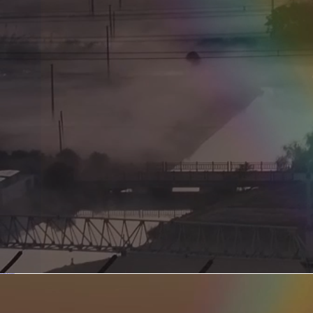
新型电力系统的核心引擎 第二集 深远海风电送出