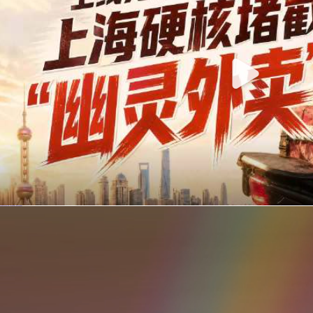
你在美团点的外卖是真门店吗？上海严查执照盗用，幽灵外卖迎硬核整治