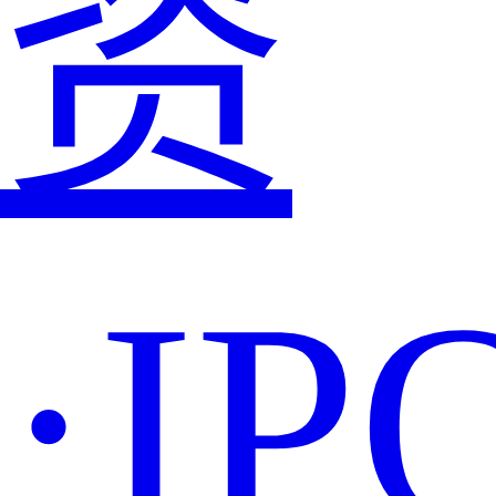
资
·IP