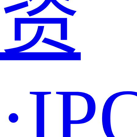
资
·IP