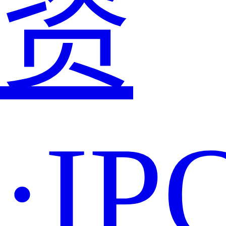
资
·IP