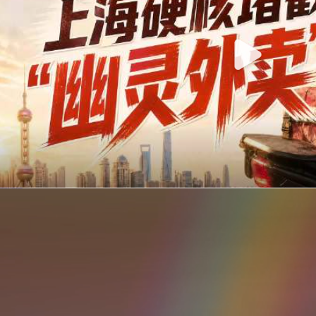
你在美团点的外卖是真门店吗？上海严查执照盗用，幽灵外卖迎硬核整治