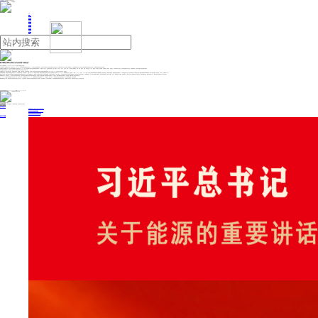
人民日报主管
《中国能源报》社有限公司主办
网站地图
联系我们
首页
即时新闻
能源要闻
焦点关注
能源评论
能源党建
热点专题
生态环保
人事动态
能源城市
环球视野
产业聚焦
电网电力
新能源
油气
数字赋能 国网山西电力全专业实现“五级五控”
来源：中国能源网
2025年06月30日 16:39
作者：冉涌 赵亚男 白建海
“人脸识别通过！‘双案例’学习完成，具备开工条件！”6月25日，在承担迎峰度夏重要负荷的太原220千伏南社变电站检修现场，工作负责人郭永亮通过人脸识别等数字化安全管控手段，高效组织完成了作业人员“双准入”“双案例”学习。这正是国网山西电力全专业推广“五级五控”风险管控模式的生动实践，为迎峰度夏关键作业筑牢安全根基。
为破解安全监督覆盖不足、跨专业协同不畅的难题，国网山西电力于2025年3月将原应用于设备专业的成熟风险管理模式——“五级五控”（“五级”：一至五级作业风险；“五控”：国网公司、省公司、市公司、县公司、班组），横向推广至电网建设、营销、调控、数字化、后勤、原集体企业6个专业。纵向统一计划制定、现场勘察、方案编审、现场管控、到岗到位、竣工验收等作业全流程，并深度应用数字化管控手段，构建起“横向到边、纵向到底”的作业风险智能防控体系。
“我们的核心做法就是在广度、精度、力度协同发力。”国网山西电力安监部相关负责人介绍。
全域覆盖的“广度”，就是打破专业壁垒，将营销现场服务、基建施工、通信检修、信息系统运维、原集体企业外部工程等全量作业纳入“五级五控”风险管理框架，实现7大专业14.27万项作业计划的标准化、分级管控。
管理落地的“精度”。细化制定支撑“五级五控”的 “一表一库”（作业风险分级表+工序风险库），涵盖80类3846项关键工序标准，并固化至各专业相关系统。同时，强化系统协同，推动PMS3.0（生产）、营销现场作业平台、e基建2.0（基建）、I6000（信息）、TMS（通信）等核心业务系统与风险监督平台数据贯通，消除信息孤岛，支撑风险分级管控。“应用‘五级五控’并贯通I6000与风险监督平台后，作业计划同步从几小时缩至几分钟！”国网山西信通公司常凯敏表示，该中心周作业量从3次跃升至30次以上，效率提升10倍。
刚性执行的“力度”。国网山西电力还应用数字化手段确保“五级五控”关键要求刚性执行。比如，“双勘查”控源头，三级及以上作业需完成计划前、作业前双重勘查，不合格无法提报计划。“双准入”验人员，人脸识别实时比对人员信息与安监数据库，身份或资质不符者自动拦截入场。“双案例”强意识，开工前自动匹配推送同类事故、易发违章警示案例，强制学习并确认。“开工前，通过播放针对性案例，震撼式教育，让现场干活的人从思想根源上强化安全意识，能够有效规范操作，确保自身和他人安全。”国网山西电力营销服务中心高飞深有体会。
“管理模式优化后，公司每周1400多项作业风险等级尽在掌握，各专业在其业务系统从源头落实风险分级管控职责，安监部门依托风险监督平台聚焦监督中高风险作业、关键工序，督查力量精准投向高风险点，效能倍增。”国网山西电力安监部白建海介绍。
自2025年3月“五级五控”管理模式在全专业推广以来，安全水平跃升，违章数量同比下降10.91%，评选国家电网公司“无违章现场”28个，同比增加2.5倍。全省301项迎峰度夏工程全面应用该模式，为安全高效推进提供了坚实管理保障。
随着迎峰度夏进入高峰，国网山西电力将持续深化“五级五控”在全专业、全流程的应用，推动更多专业系统与风险监督平台深度集成，强化数据支撑，在“五级五控”框架下，开发更多智能化风险研判与管控工具，为保障电力可靠供应、建设本质安全型企业注入更强管理动能。
投稿与新闻线索: 微信/手机: 15910626987 邮箱: 95866527@qq.com
欢迎关注中国能源官方网站
分享让更多人看到
中国能源网版权作品，未经书面授权，严禁转载或镜像，违者将被追究法律责任。
即时新闻
要闻推荐
国家能源局印发《电力安全生产“十五五”行动计划》
我国绿色燃料产业规模稳步壮大
2030年我国新能源消纳将达28亿千瓦以上
新型电力系统建设迎来“十五五”发展路线图
《新型电力系统建设“十五五”规划》发布
热点专题