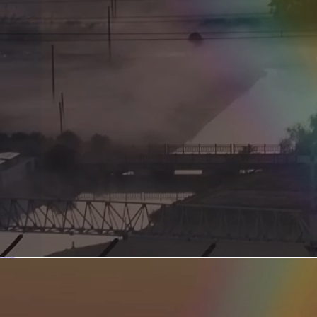
新型电力系统的核心引擎 第二集 深远海风电送出