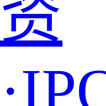
资
·IP