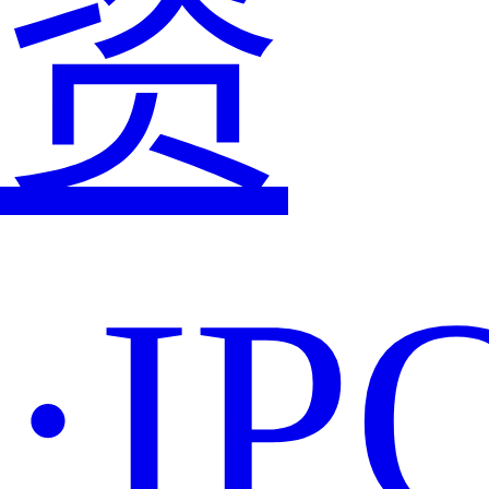
资
·IP