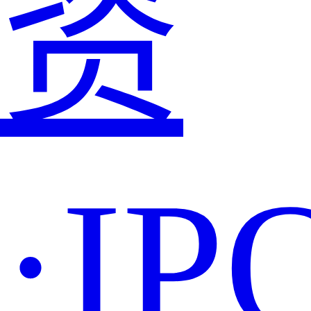
资
·IP