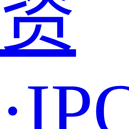
资
·IP