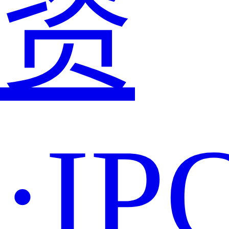
资
·IP